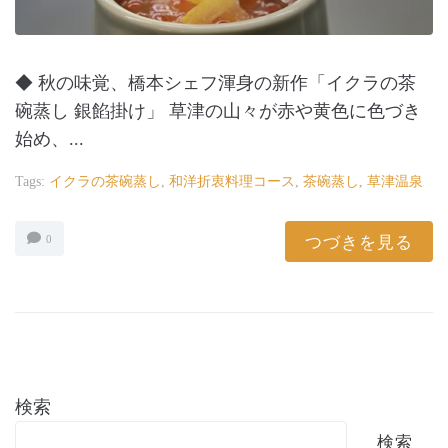
◆ 秋の味覚、橋本シェフ渾身の新作「イクラの茶
碗蒸し 銀餡掛け」 草津の山々が赤や黄色に色づき
始め、...
Tags:
イクラの茶碗蒸し
,
和洋折衷料理コース
,
茶碗蒸し
,
草津温泉
つづきを見る
0
検索
検索