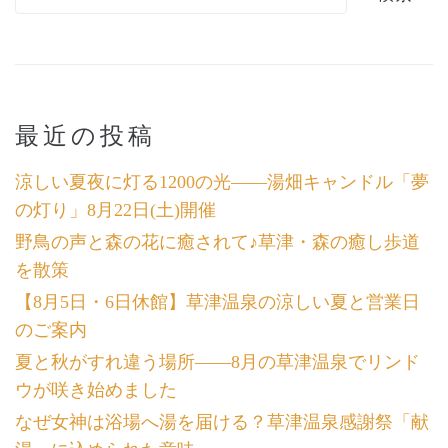
最近の投稿
涼しい夏夜に灯る1200の光――湯畑キャンドル「夢
の灯り」8月22日(土)開催
野鳥の声と森の花に癒されて♪草津・森の癒し歩道
を散策
【8月5日・6日休館】草津温泉の涼しい夏と営業日
のご案内
夏と秋がすれ違う場所――8月の草津温泉でリンド
ウが咲き始めました
なぜ女神は浴場へ湯を届ける？草津温泉感謝祭「献