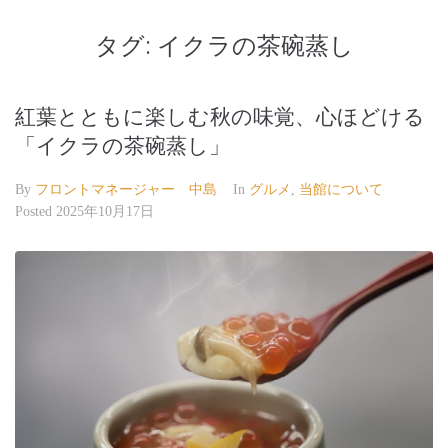
タグ:
イクラの茶碗蒸し
紅葉とともに楽しむ秋の味覚、心ほどける
「イクラの茶碗蒸し」
By
フロントマネージャー 中島
In
グルメ
,
当館について
Posted
2025年10月17日