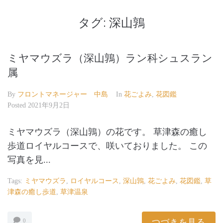
タグ:
深山鶉
ミヤマウズラ（深山鶉）ラン科シュスラン
属
By
フロントマネージャー 中島
In
花ごよみ
,
花図鑑
Posted
2021年9月2日
ミヤマウズラ（深山鶉）の花です。 草津森の癒し
歩道ロイヤルコースで、咲いておりました。 この
写真を見...
Tags:
ミヤマウズラ
,
ロイヤルコース
,
深山鶉
,
花ごよみ
,
花図鑑
,
草
津森の癒し歩道
,
草津温泉
つづきを見る
0