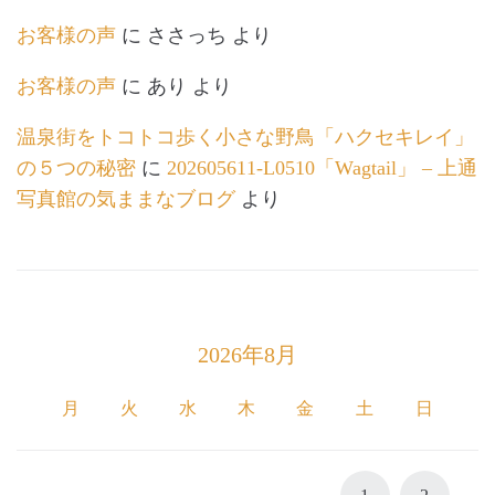
お客様の声
に
ささっち
より
お客様の声
に
あり
より
温泉街をトコトコ歩く小さな野鳥「ハクセキレイ」
の５つの秘密
に
202605611-L0510「Wagtail」 – 上通
写真館の気ままなブログ
より
2026年8月
月
火
水
木
金
土
日