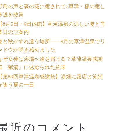
野鳥の声と森の花に癒されて♪草津・森の癒し
歩道を散策
【8月5日・6日休館】草津温泉の涼しい夏と営
業日のご案内
夏と秋がすれ違う場所――8月の草津温泉でリ
ンドウが咲き始めました
なぜ女神は浴場へ湯を届ける？草津温泉感謝
祭「献湯」に込められた意味
【第80回草津温泉感謝祭】湯畑に露店と笑顔
が集う夏の一日
最近のコメント