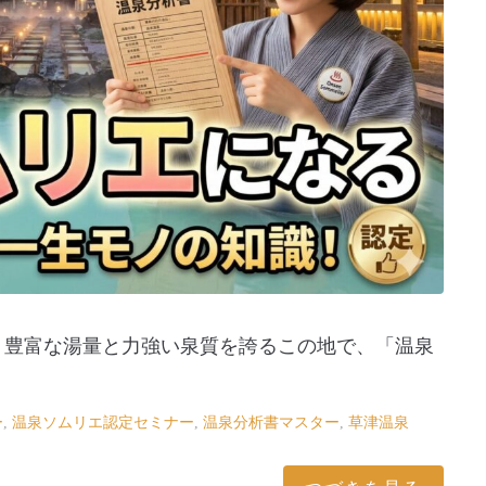
 豊富な湯量と力強い泉質を誇るこの地で、「温泉
ー
,
温泉ソムリエ認定セミナー
,
温泉分析書マスター
,
草津温泉