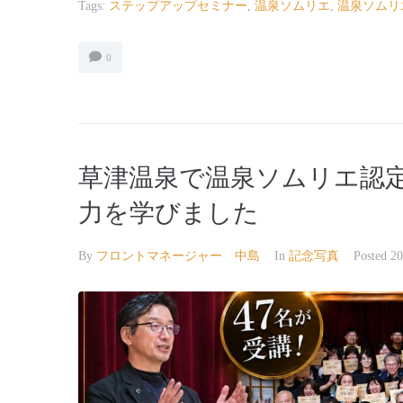
Tags:
ステップアップセミナー
,
温泉ソムリエ
,
温泉ソムリ
0
草津温泉で温泉ソムリエ認定
力を学びました
By
フロントマネージャー 中島
In
記念写真
Posted
2