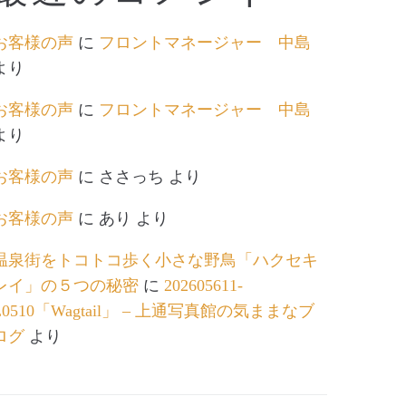
お客様の声
に
フロントマネージャー 中島
より
お客様の声
に
フロントマネージャー 中島
より
お客様の声
に
ささっち
より
お客様の声
に
あり
より
温泉街をトコトコ歩く小さな野鳥「ハクセキ
レイ」の５つの秘密
に
202605611-
L0510「Wagtail」 – 上通写真館の気ままなブ
ログ
より