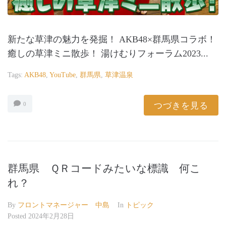
新たな草津の魅力を発掘！ AKB48×群馬県コラボ！
癒しの草津ミニ散歩！ 湯けむりフォーラム2023...
Tags:
AKB48
,
YouTube
,
群馬県
,
草津温泉
つづきを見る
0
群馬県 ＱＲコードみたいな標識 何こ
れ？
By
フロントマネージャー 中島
In
トピック
Posted
2024年2月28日