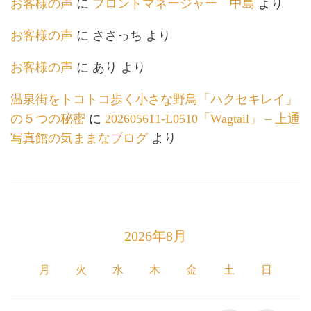
お客様の声
に
フロントマネージャー 中島
より
お客様の声
に
ささっち
より
お客様の声
に
あり
より
温泉街をトコトコ歩く小さな野鳥「ハクセキレイ」
の５つの秘密
に
202605611-L0510「Wagtail」 – 上通
写真館の気ままなブログ
より
2026年8月
月
火
水
木
金
土
日