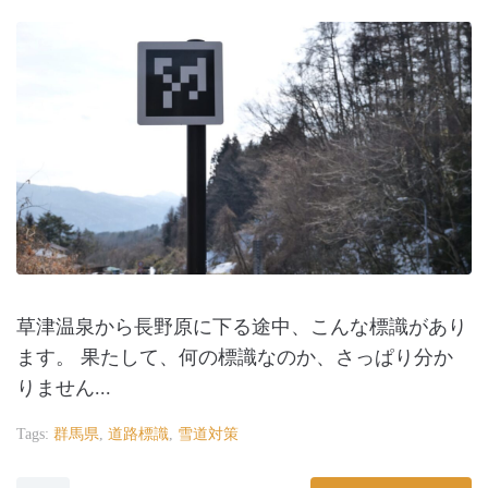
草津温泉から長野原に下る途中、こんな標識があり
ます。 果たして、何の標識なのか、さっぱり分か
りません...
Tags:
群馬県
,
道路標識
,
雪道対策