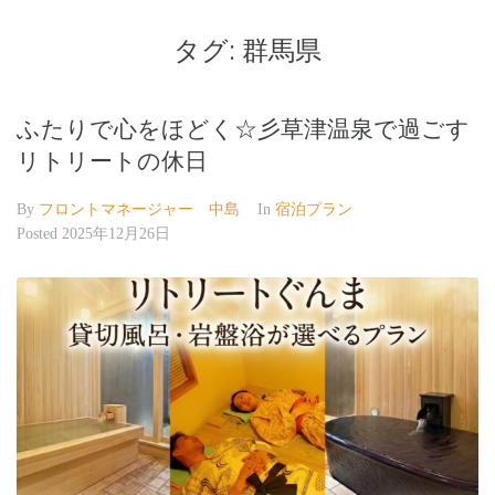
タグ:
群馬県
ふたりで心をほどく☆彡草津温泉で過ごす
リトリートの休日
By
フロントマネージャー 中島
In
宿泊プラン
Posted
2025年12月26日