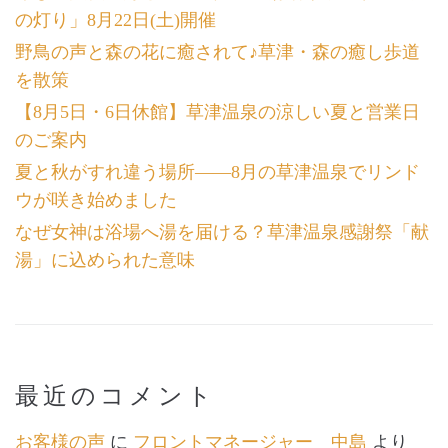
の灯り」8月22日(土)開催
野鳥の声と森の花に癒されて♪草津・森の癒し歩道
を散策
【8月5日・6日休館】草津温泉の涼しい夏と営業日
のご案内
夏と秋がすれ違う場所――8月の草津温泉でリンド
ウが咲き始めました
なぜ女神は浴場へ湯を届ける？草津温泉感謝祭「献
湯」に込められた意味
最近のコメント
お客様の声
に
フロントマネージャー 中島
より