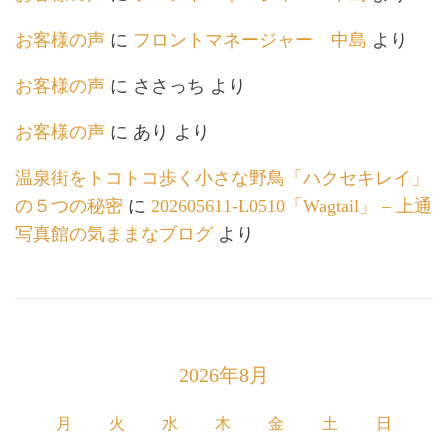
お客様の声
に
フロントマネージャー 中島
より
お客様の声
に
ささっち
より
お客様の声
に
あり
より
温泉街をトコトコ歩く小さな野鳥「ハクセキレイ」
の５つの秘密
に
202605611-L0510「Wagtail」 – 上通
写真館の気ままなブログ
より
2026年8月
月
火
水
木
金
土
日