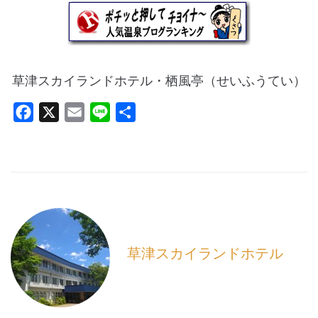
草津スカイランドホテル・栖風亭（せいふうてい）
F
X
E
L
共
a
m
i
有
c
a
n
e
i
e
b
l
o
o
k
草津スカイランドホテル