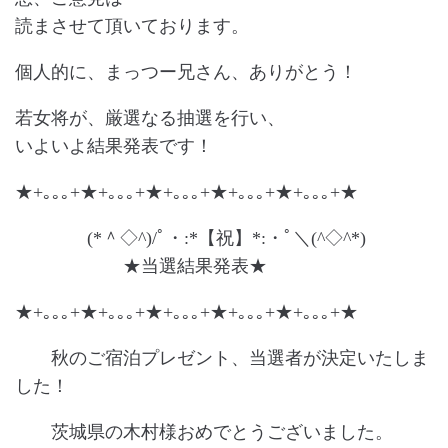
読まさせて頂いております。
個人的に、まっつー兄さん、ありがとう！
若女将が、厳選なる抽選を行い、
いよいよ結果発表です！
★+｡｡｡+★+｡｡｡+★+｡｡｡+★+｡｡｡+★+｡｡｡+★
(*＾◇^)/ﾟ・:*【祝】*:・ﾟ＼(^◇^*)
★当選結果発表★
★+｡｡｡+★+｡｡｡+★+｡｡｡+★+｡｡｡+★+｡｡｡+★
秋のご宿泊プレゼント、当選者が決定いたしま
した！
茨城県の木村様おめでとうございました。