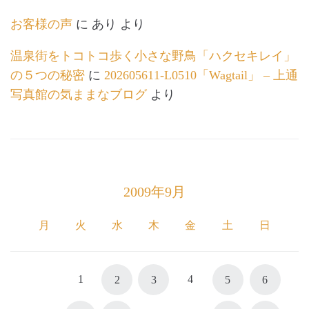
お客様の声
に
あり
より
温泉街をトコトコ歩く小さな野鳥「ハクセキレイ」
の５つの秘密
に
202605611-L0510「Wagtail」 – 上通
写真館の気ままなブログ
より
2009年9月
月
火
水
木
金
土
日
1
4
2
3
5
6