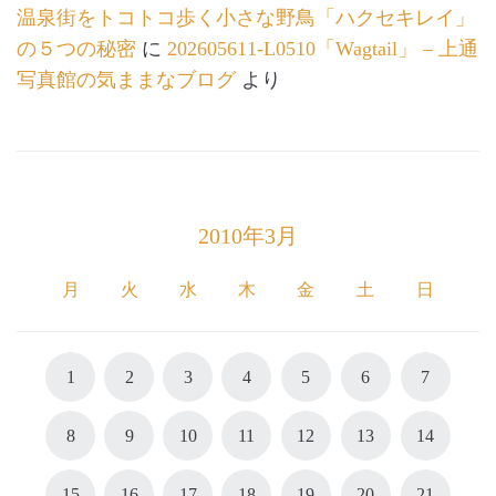
温泉街をトコトコ歩く小さな野鳥「ハクセキレイ」
の５つの秘密
に
202605611-L0510「Wagtail」 – 上通
写真館の気ままなブログ
より
2010年3月
月
火
水
木
金
土
日
1
2
3
4
5
6
7
8
9
10
11
12
13
14
15
16
17
18
19
20
21