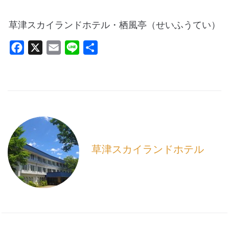
草津スカイランドホテル・栖風亭（せいふうてい）
F
X
E
L
共
a
m
i
有
c
a
n
e
i
e
b
l
o
o
k
草津スカイランドホテル