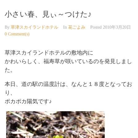
小さい春、見ぃ～つけた♪
By
草津スカイランドホテル
In
花ごよみ
Posted
2010年3月20日
0 Comment(s)
草津スカイランドホテルの敷地内に
かわいらしく、福寿草が咲いているのを発見しまし
た。
本日、道の駅の温度計は、なんと１８度となってお
り、
ポカポカ陽気です♪