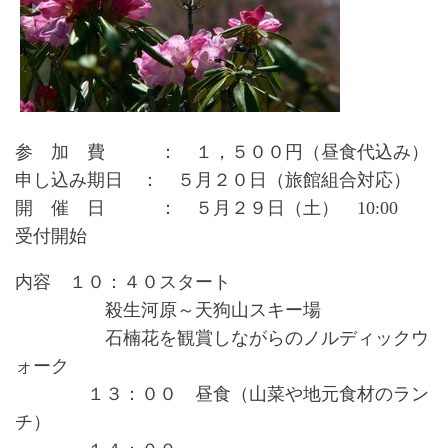
参 加 費 ： １，５００円（昼食代込み）
申し込み期日 ： ５月２０日（旅館組合対応）
開 催 日 ： ５月２９日（土） 10:00
受付開始
内容 １０：４０スタート
殺生河原～天狗山スキー場
石楠花を観賞しながらのノルディックウ
ォーク
１３：００ 昼食（山菜や地元食材のラン
チ）