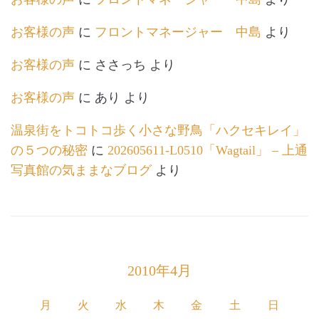
お客様の声
に
フロントマネージャー 中島
より
お客様の声
に
ささっち
より
お客様の声
に
あり
より
温泉街をトコトコ歩く小さな野鳥「ハクセキレイ」
の５つの秘密
に
202605611-L0510「Wagtail」 – 上通
写真館の気ままなブログ
より
2010年4月
月
火
水
木
金
土
日