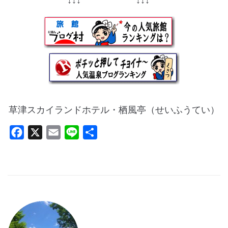
↓↓↓ ↓↓↓
草津スカイランドホテル・栖風亭（せいふうてい）
F
X
E
L
共
a
m
i
有
c
a
n
e
i
e
b
l
o
o