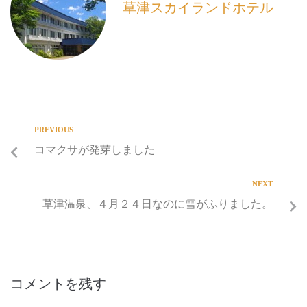
k
草津スカイランドホテル
PREVIOUS
コマクサが発芽しました
NEXT
草津温泉、４月２４日なのに雪がふりました。
コメントを残す