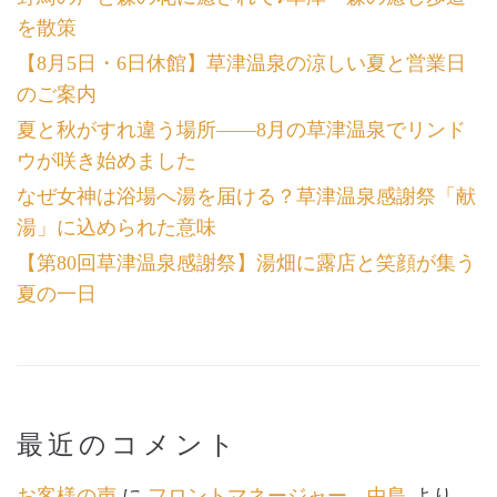
を散策
【8月5日・6日休館】草津温泉の涼しい夏と営業日
のご案内
夏と秋がすれ違う場所――8月の草津温泉でリンド
ウが咲き始めました
なぜ女神は浴場へ湯を届ける？草津温泉感謝祭「献
湯」に込められた意味
【第80回草津温泉感謝祭】湯畑に露店と笑顔が集う
夏の一日
最近のコメント
お客様の声
に
フロントマネージャー 中島
より