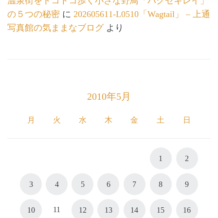
温泉街をトコトコ歩く小さな野鳥「ハクセキレイ」
の５つの秘密
に
202605611-L0510「Wagtail」 – 上通
写真館の気ままなブログ
より
2010年5月
月
火
水
木
金
土
日
1
2
3
4
5
6
7
8
9
11
10
12
13
14
15
16