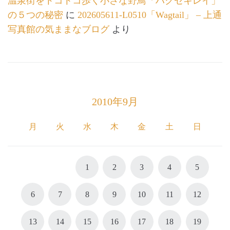
温泉街をトコトコ歩く小さな野鳥「ハクセキレイ」
の５つの秘密
に
202605611-L0510「Wagtail」 – 上通
写真館の気ままなブログ
より
2010年9月
月
火
水
木
金
土
日
1
2
3
4
5
6
7
8
9
10
11
12
13
14
15
16
17
18
19