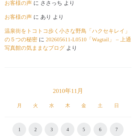
お客様の声
に
ささっち
より
お客様の声
に
あり
より
温泉街をトコトコ歩く小さな野鳥「ハクセキレイ」
の５つの秘密
に
202605611-L0510「Wagtail」 – 上通
写真館の気ままなブログ
より
2010年11月
月
火
水
木
金
土
日
1
2
3
4
5
6
7