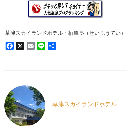
草津スカイランドホテル・栖風亭（せいふうてい）
F
X
E
L
共
a
m
i
有
c
a
n
e
i
e
b
l
o
o
k
草津スカイランドホテル