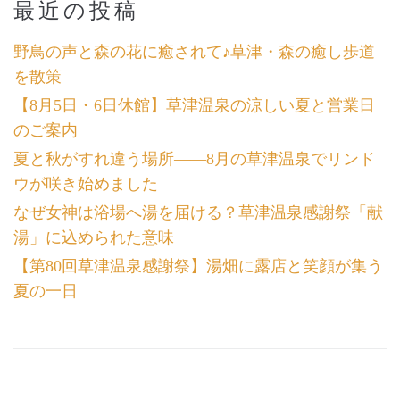
最近の投稿
野鳥の声と森の花に癒されて♪草津・森の癒し歩道
を散策
【8月5日・6日休館】草津温泉の涼しい夏と営業日
のご案内
夏と秋がすれ違う場所――8月の草津温泉でリンド
ウが咲き始めました
なぜ女神は浴場へ湯を届ける？草津温泉感謝祭「献
湯」に込められた意味
【第80回草津温泉感謝祭】湯畑に露店と笑顔が集う
夏の一日