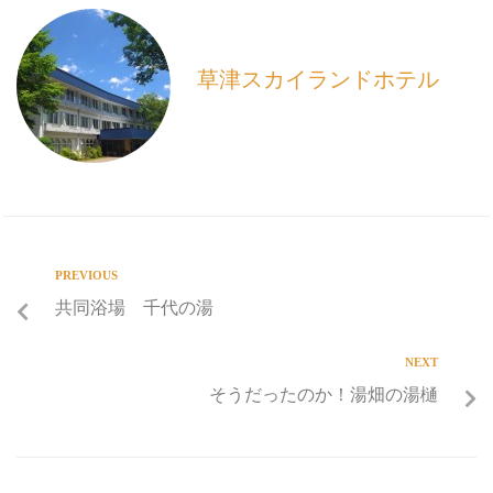
o
o
k
草津スカイランドホテル
PREVIOUS
共同浴場 千代の湯
NEXT
そうだったのか！湯畑の湯樋