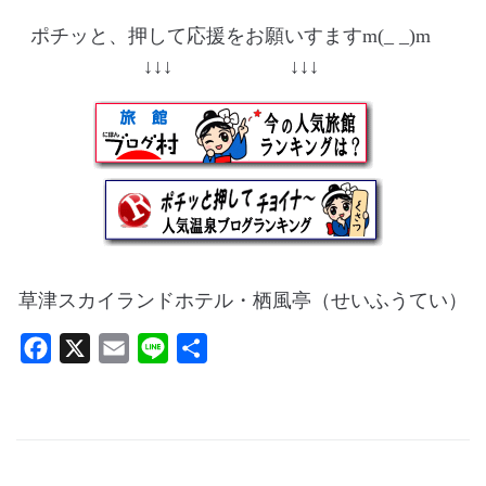
ポチッと、押して応援をお願いすますm(_ _)m
↓↓↓ ↓↓↓
草津スカイランドホテル・栖風亭（せいふうてい）
F
X
E
L
共
a
m
i
有
c
a
n
e
i
e
b
l