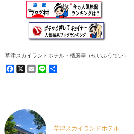
草津スカイランドホテル・栖風亭（せいふうてい）
F
X
E
L
共
a
m
i
有
c
a
n
e
i
e
b
l
o
o
k
草津スカイランドホテル