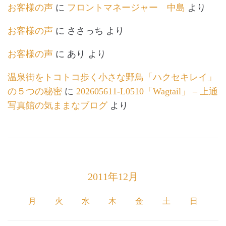
お客様の声
に
フロントマネージャー 中島
より
お客様の声
に
ささっち
より
お客様の声
に
あり
より
温泉街をトコトコ歩く小さな野鳥「ハクセキレイ」
の５つの秘密
に
202605611-L0510「Wagtail」 – 上通
写真館の気ままなブログ
より
2011年12月
月
火
水
木
金
土
日