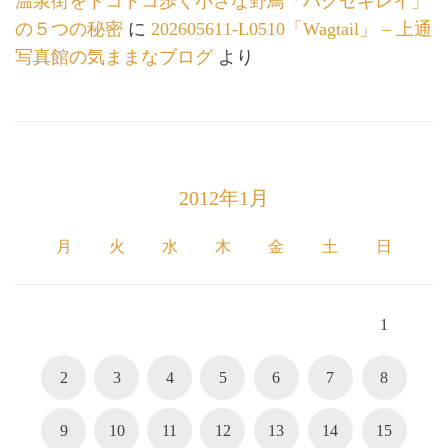
温泉街をトコトコ歩く小さな野鳥「ハクセキレイ」
の５つの秘密
に
202605611-L0510「Wagtail」 – 上通
写真館の気ままなブログ
より
2012年1月
月
火
水
木
金
土
日
1
2
3
4
5
6
7
8
9
10
11
12
13
14
15