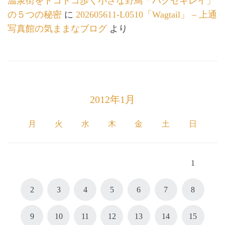
温泉街をトコトコ歩く小さな野鳥「ハクセキレイ」
の５つの秘密
に
202605611-L0510「Wagtail」 – 上通
写真館の気ままなブログ
より
2012年1月
月
火
水
木
金
土
日
1
2
3
4
5
6
7
8
9
10
11
12
13
14
15