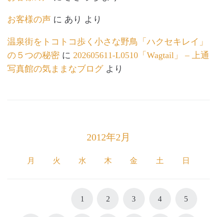
お客様の声
に
あり
より
温泉街をトコトコ歩く小さな野鳥「ハクセキレイ」
の５つの秘密
に
202605611-L0510「Wagtail」 – 上通
写真館の気ままなブログ
より
2012年2月
月
火
水
木
金
土
日
1
2
3
4
5