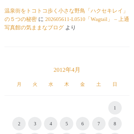
温泉街をトコトコ歩く小さな野鳥「ハクセキレイ」
の５つの秘密
に
202605611-L0510「Wagtail」 – 上通
写真館の気ままなブログ
より
2012年4月
月
火
水
木
金
土
日
1
2
3
4
5
6
7
8