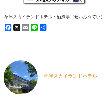
草津スカイランドホテル・栖風亭（せいふうてい）
F
X
E
L
共
a
m
i
有
c
a
n
e
i
e
b
l
o
o
k
草津スカイランドホテル