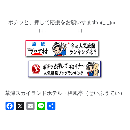
ポチッと、押して応援をお願いすますm(_ _)m
↓↓↓ ↓↓↓
草津スカイランドホテル・栖風亭（せいふうてい）
F
X
E
L
共
a
m
i
有
c
a
n