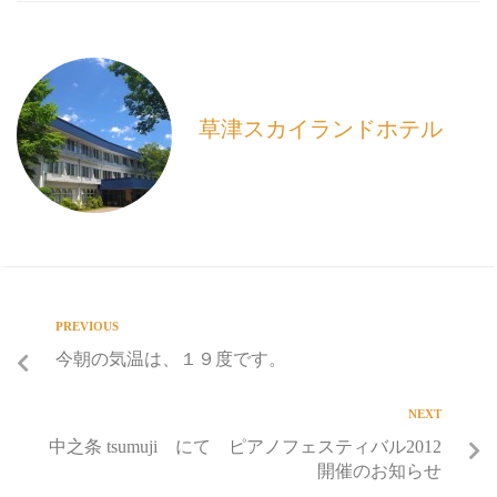
e
i
e
b
l
o
o
k
草津スカイランドホテル
PREVIOUS
今朝の気温は、１９度です。
NEXT
中之条 tsumuji にて ピアノフェスティバル2012
開催のお知らせ