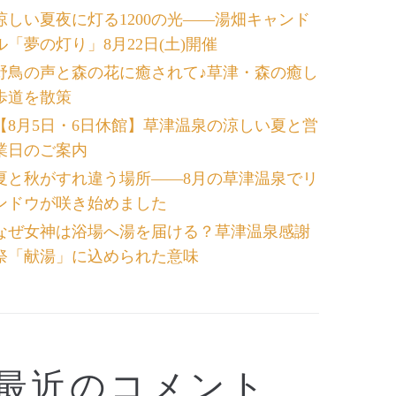
涼しい夏夜に灯る1200の光――湯畑キャンド
ル「夢の灯り」8月22日(土)開催
野鳥の声と森の花に癒されて♪草津・森の癒し
歩道を散策
【8月5日・6日休館】草津温泉の涼しい夏と営
業日のご案内
夏と秋がすれ違う場所――8月の草津温泉でリ
ンドウが咲き始めました
なぜ女神は浴場へ湯を届ける？草津温泉感謝
祭「献湯」に込められた意味
最近のコメント