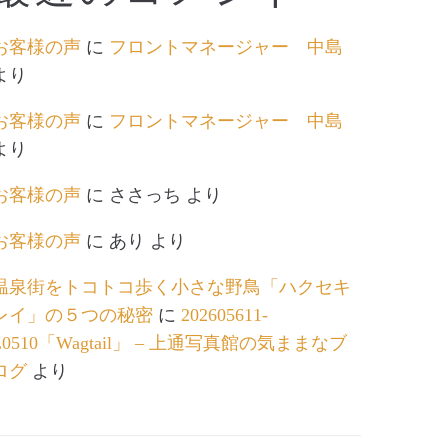
お客様の声
に
フロントマネージャー 中島
より
お客様の声
に
フロントマネージャー 中島
より
お客様の声
に
ささっち
より
お客様の声
に
あり
より
温泉街をトコトコ歩く小さな野鳥「ハクセキ
レイ」の５つの秘密
に
202605611-
L0510「Wagtail」 – 上通写真館の気ままなブ
ログ
より