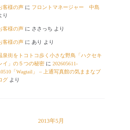
お客様の声
に
フロントマネージャー 中島
より
お客様の声
に
ささっち
より
お客様の声
に
あり
より
温泉街をトコトコ歩く小さな野鳥「ハクセキ
レイ」の５つの秘密
に
202605611-
L0510「Wagtail」 – 上通写真館の気ままなブ
ログ
より
2013年5月