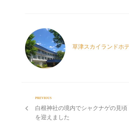
c
a
n
e
i
e
b
l
o
o
k
草津スカイランドホ
PREVIOUS
白根神社の境内でシャクナゲの見頃
を迎えました