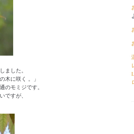
しました。
の木に咲く 。」
通のモミジです。
いですが、