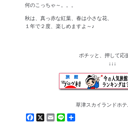
何のこっちゃ～。。。
秋は、真っ赤な紅葉、春は小さな花、
１年で２度、楽しめますよ～♪
ポチッと、押して応援
↓↓
草津スカイランドホテ
F
X
E
L
共
a
m
i
有