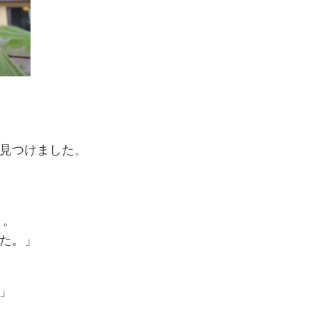
見つけました。
よ。
た。」
」