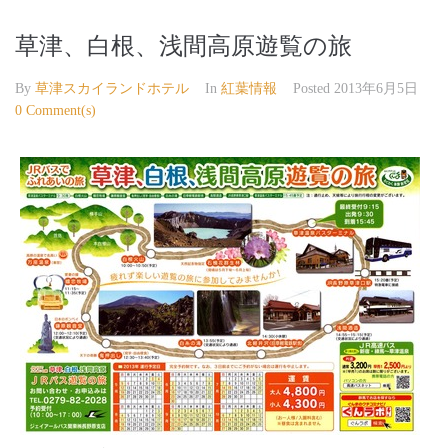
草津、白根、浅間高原遊覧の旅
By
草津スカイランドホテル
In
紅葉情報
Posted
2013年6月5日
0 Comment(s)