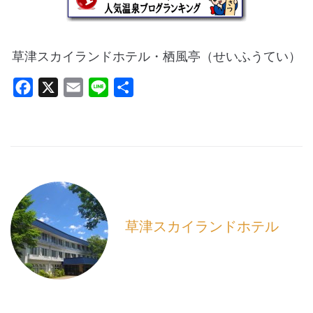
草津スカイランドホテル・栖風亭（せいふうてい）
F
X
E
L
共
a
m
i
有
c
a
n
e
i
e
b
l
o
o
k
草津スカイランドホテル