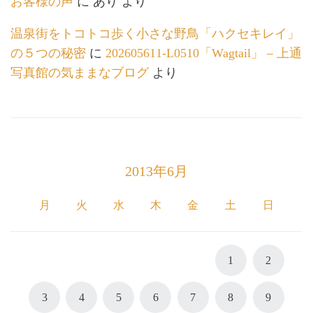
お客様の声
に
あり
より
温泉街をトコトコ歩く小さな野鳥「ハクセキレイ」
の５つの秘密
に
202605611-L0510「Wagtail」 – 上通
写真館の気ままなブログ
より
2013年6月
月
火
水
木
金
土
日
1
2
3
4
5
6
7
8
9