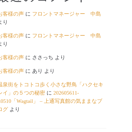
お客様の声
に
フロントマネージャー 中島
より
お客様の声
に
フロントマネージャー 中島
より
お客様の声
に
ささっち
より
お客様の声
に
あり
より
温泉街をトコトコ歩く小さな野鳥「ハクセキ
レイ」の５つの秘密
に
202605611-
L0510「Wagtail」 – 上通写真館の気ままなブ
ログ
より