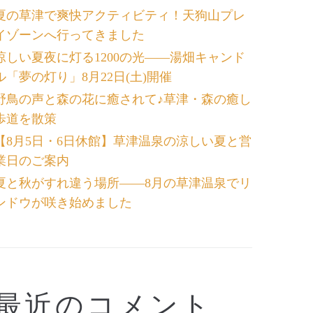
夏の草津で爽快アクティビティ！天狗山プレ
イゾーンへ行ってきました
涼しい夏夜に灯る1200の光――湯畑キャンド
ル「夢の灯り」8月22日(土)開催
野鳥の声と森の花に癒されて♪草津・森の癒し
歩道を散策
【8月5日・6日休館】草津温泉の涼しい夏と営
業日のご案内
夏と秋がすれ違う場所――8月の草津温泉でリ
ンドウが咲き始めました
最近のコメント