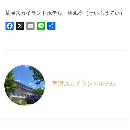
草津スカイランドホテル・栖風亭（せいふうてい）
F
X
E
L
共
a
m
i
有
c
a
n
e
i
e
b
l
o
o
k
草津スカイランドホテル