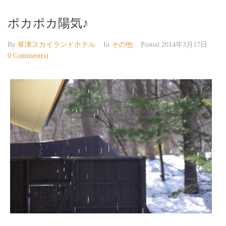
ポカポカ陽気♪
By
草津スカイランドホテル
In
その他
Posted
2014年3月17日
0 Comment(s)