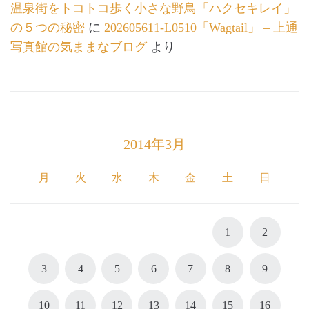
温泉街をトコトコ歩く小さな野鳥「ハクセキレイ」
の５つの秘密
に
202605611-L0510「Wagtail」 – 上通
写真館の気ままなブログ
より
2014年3月
月
火
水
木
金
土
日
1
2
3
4
5
6
7
8
9
10
11
12
13
14
15
16