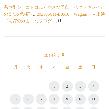
温泉街をトコトコ歩く小さな野鳥「ハクセキレイ」
の５つの秘密
に
202605611-L0510「Wagtail」 – 上通
写真館の気ままなブログ
より
2014年5月
月
火
水
木
金
土
日
1
2
3
4
5
6
7
8
9
10
11