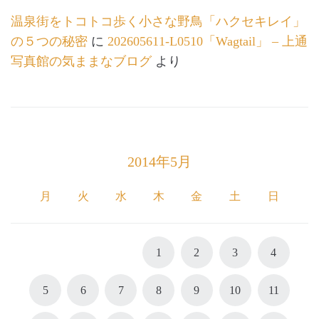
温泉街をトコトコ歩く小さな野鳥「ハクセキレイ」
の５つの秘密
に
202605611-L0510「Wagtail」 – 上通
写真館の気ままなブログ
より
2014年5月
月
火
水
木
金
土
日
1
2
3
4
5
6
7
8
9
10
11