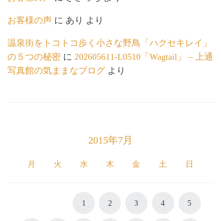
お客様の声
に
あり
より
温泉街をトコトコ歩く小さな野鳥「ハクセキレイ」
の５つの秘密
に
202605611-L0510「Wagtail」 – 上通
写真館の気ままなブログ
より
2015年7月
月
火
水
木
金
土
日
1
2
3
4
5