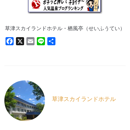
草津スカイランドホテル・栖風亭（せいふうてい）
F
X
E
L
共
a
m
i
有
c
a
n
e
i
e
b
l
o
o
k
草津スカイランドホテル