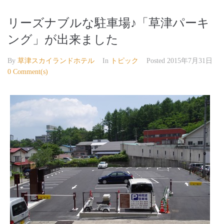
リーズナブルな駐車場♪「草津パーキ
ング」が出来ました
By
草津スカイランドホテル
In
トピック
Posted
2015年7月31日
0 Comment(s)