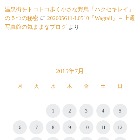
温泉街をトコトコ歩く小さな野鳥「ハクセキレイ」
の５つの秘密
に
202605611-L0510「Wagtail」 – 上通
写真館の気ままなブログ
より
2015年7月
月
火
水
木
金
土
日
1
2
3
4
5
6
7
8
9
10
11
12