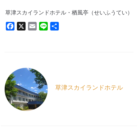
草津スカイランドホテル・栖風亭（せいふうてい）
F
X
E
L
共
a
m
i
有
c
a
n
e
i
e
b
l
o
o
k
草津スカイランドホテル