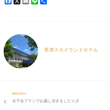
F
X
E
L
共
a
m
i
有
c
a
n
e
i
e
b
l
o
o
k
草津スカイランドホテル
PREVIOUS
女子会プランでお越し頂きました☆彡