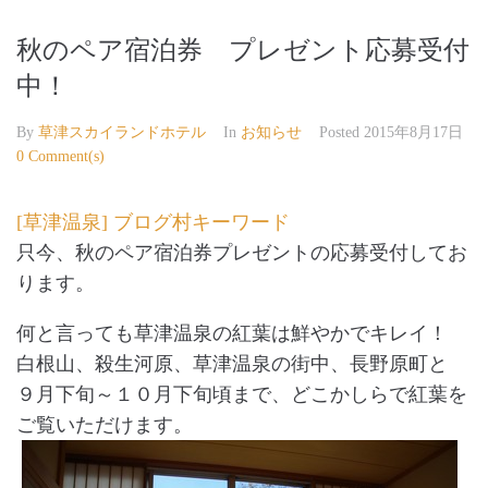
秋のペア宿泊券 プレゼント応募受付
中！
By
草津スカイランドホテル
In
お知らせ
Posted
2015年8月17日
0 Comment(s)
[草津温泉] ブログ村キーワード
只今、秋のペア宿泊券プレゼントの応募受付してお
ります。
何と言っても草津温泉の紅葉は鮮やかでキレイ！
白根山、殺生河原、草津温泉の街中、長野原町と
９月下旬～１０月下旬頃まで、どこかしらで紅葉を
ご覧いただけます。