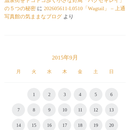
温泉街をトコトコ歩く小さな野鳥「ハクセキレイ」
の５つの秘密
に
202605611-L0510「Wagtail」 – 上通
写真館の気ままなブログ
より
2015年9月
月
火
水
木
金
土
日
1
2
3
4
5
6
7
8
9
10
11
12
13
14
15
16
17
18
19
20