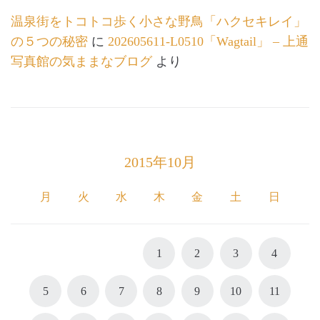
温泉街をトコトコ歩く小さな野鳥「ハクセキレイ」
の５つの秘密
に
202605611-L0510「Wagtail」 – 上通
写真館の気ままなブログ
より
2015年10月
月
火
水
木
金
土
日
1
2
3
4
5
6
7
8
9
10
11