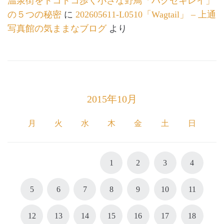
温泉街をトコトコ歩く小さな野鳥「ハクセキレイ」
の５つの秘密
に
202605611-L0510「Wagtail」 – 上通
写真館の気ままなブログ
より
2015年10月
月
火
水
木
金
土
日
1
2
3
4
5
6
7
8
9
10
11
12
13
14
15
16
17
18