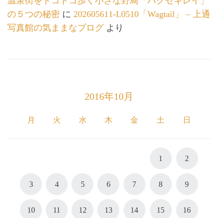
温泉街をトコトコ歩く小さな野鳥「ハクセキレイ」
の５つの秘密
に
202605611-L0510「Wagtail」 – 上通
写真館の気ままなブログ
より
2016年10月
月
火
水
木
金
土
日
1
2
3
4
5
6
7
8
9
10
11
12
13
14
15
16