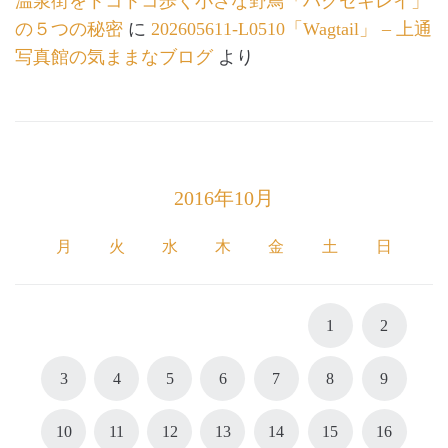
温泉街をトコトコ歩く小さな野鳥「ハクセキレイ」
の５つの秘密
に
202605611-L0510「Wagtail」 – 上通
写真館の気ままなブログ
より
2016年10月
月
火
水
木
金
土
日
1
2
3
4
5
6
7
8
9
10
11
12
13
14
15
16