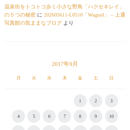
温泉街をトコトコ歩く小さな野鳥「ハクセキレイ」
の５つの秘密
に
202605611-L0510「Wagtail」 – 上通
写真館の気ままなブログ
より
2017年9月
月
火
水
木
金
土
日
1
2
3
4
5
6
7
8
9
10