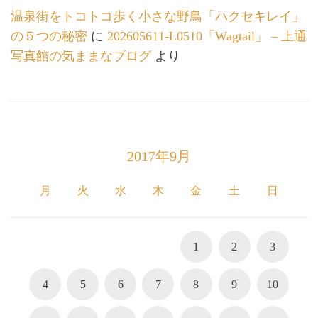
温泉街をトコトコ歩く小さな野鳥「ハクセキレイ」
の５つの秘密
に
202605611-L0510「Wagtail」 – 上通
写真館の気ままなブログ
より
2017年9月
月
火
水
木
金
土
日
1
2
3
4
5
6
7
8
9
10