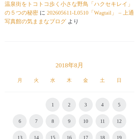
温泉街をトコトコ歩く小さな野鳥「ハクセキレイ」
の５つの秘密
に
202605611-L0510「Wagtail」 – 上通
写真館の気ままなブログ
より
2018年8月
月
火
水
木
金
土
日
1
2
3
4
5
6
7
8
9
10
11
12
13
14
15
16
17
18
19