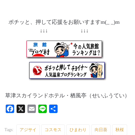
ポチッと、押して応援をお願いすますm(_ _)m
↓↓↓ ↓↓↓
草津スカイランドホテル・栖風亭（せいふうてい）
F
X
E
L
共
a
m
i
有
c
a
n
Tags:
アジサイ
コスモス
ひまわり
向日葵
秋桜
e
i
e