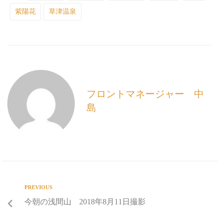
紫陽花
b
草津温泉
l
o
o
k
フロントマネージャー 中
島
PREVIOUS
今朝の浅間山 2018年8月11日撮影