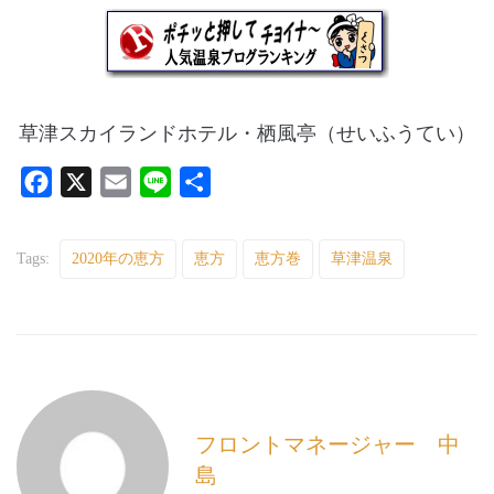
草津スカイランドホテル・栖風亭（せいふうてい）
F
X
E
L
共
a
m
i
有
c
a
n
Tags:
2020年の恵方
恵方
恵方巻
草津温泉
e
i
e
b
l
o
o
k
フロントマネージャー 中
島