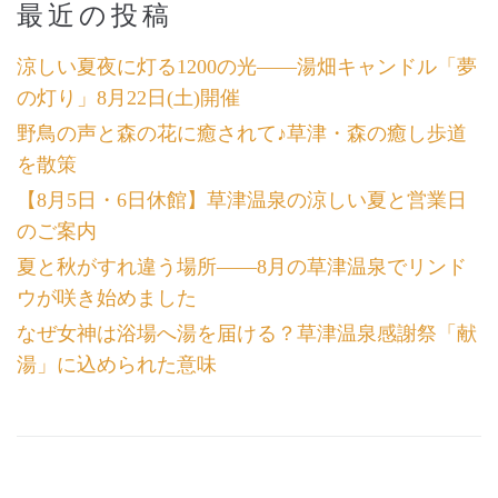
最近の投稿
涼しい夏夜に灯る1200の光――湯畑キャンドル「夢
の灯り」8月22日(土)開催
野鳥の声と森の花に癒されて♪草津・森の癒し歩道
を散策
【8月5日・6日休館】草津温泉の涼しい夏と営業日
のご案内
夏と秋がすれ違う場所――8月の草津温泉でリンド
ウが咲き始めました
なぜ女神は浴場へ湯を届ける？草津温泉感謝祭「献
湯」に込められた意味