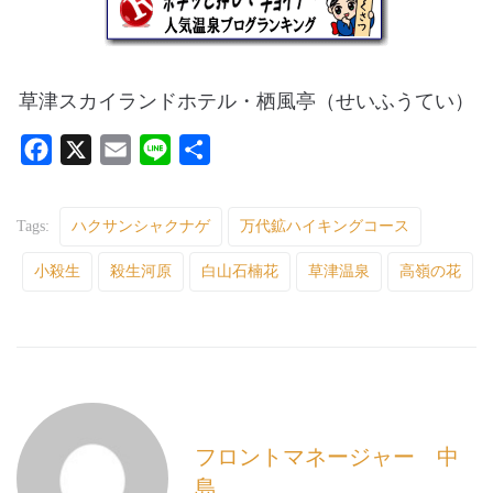
草津スカイランドホテル・栖風亭（せいふうてい）
F
X
E
L
共
a
m
i
有
c
a
n
Tags:
ハクサンシャクナゲ
万代鉱ハイキングコース
e
i
e
小殺生
b
殺生河原
l
白山石楠花
草津温泉
高嶺の花
o
o
k
フロントマネージャー 中
島