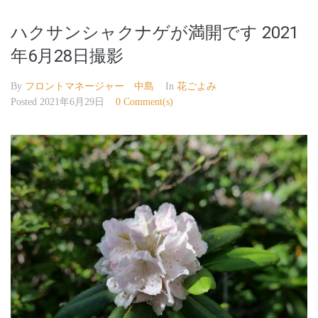
ハクサンシャクナゲが満開です 2021
年6月28日撮影
By
フロントマネージャー 中島
In
花ごよみ
Posted
2021年6月29日
0 Comment(s)