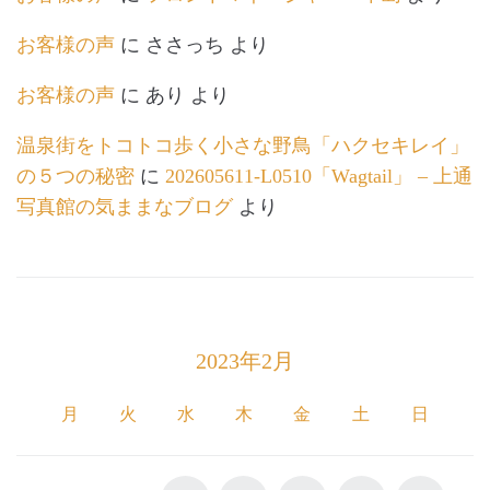
お客様の声
に
ささっち
より
お客様の声
に
あり
より
温泉街をトコトコ歩く小さな野鳥「ハクセキレイ」
の５つの秘密
に
202605611-L0510「Wagtail」 – 上通
写真館の気ままなブログ
より
2023年2月
月
火
水
木
金
土
日