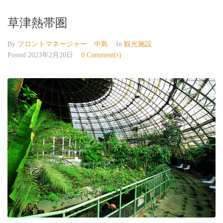
草津熱帯圏
By
フロントマネージャー 中島
In
観光施設
Posted
2023年2月20日
0 Comment(s)