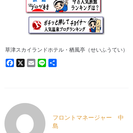
草津スカイランドホテル・栖風亭（せいふうてい）
F
X
E
L
共
a
m
i
有
c
a
n
e
i
e
b
l
o
o
フロントマネージャー 中
k
島