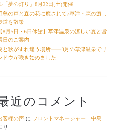
ル「夢の灯り」8月22日(土)開催
野鳥の声と森の花に癒されて♪草津・森の癒し
歩道を散策
【8月5日・6日休館】草津温泉の涼しい夏と営
業日のご案内
夏と秋がすれ違う場所――8月の草津温泉でリ
ンドウが咲き始めました
最近のコメント
お客様の声
に
フロントマネージャー 中島
より