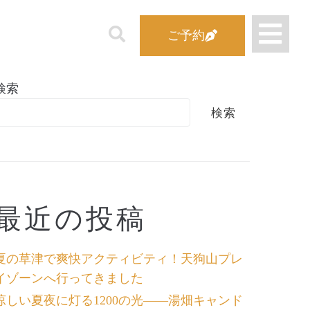
ご予約
検索
検索
最近の投稿
夏の草津で爽快アクティビティ！天狗山プレ
イゾーンへ行ってきました
涼しい夏夜に灯る1200の光――湯畑キャンド