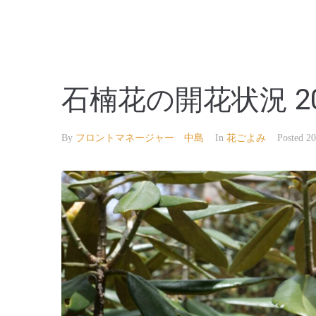
【公式】草津温泉 草津スカイランドホテル 栖風
石楠花の開花状況 20
By
フロントマネージャー 中島
In
花ごよみ
Posted
2