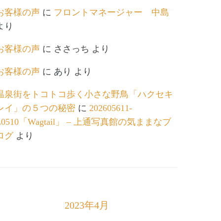
お客様の声
に
フロントマネージャー 中島
より
お客様の声
に
ささっち
より
お客様の声
に
あり
より
温泉街をトコトコ歩く小さな野鳥「ハクセキ
レイ」の５つの秘密
に
202605611-
L0510「Wagtail」 – 上通写真館の気ままなブ
ログ
より
2023年4月