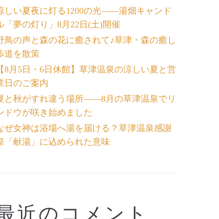
涼しい夏夜に灯る1200の光――湯畑キャンド
ル「夢の灯り」8月22日(土)開催
野鳥の声と森の花に癒されて♪草津・森の癒し
歩道を散策
【8月5日・6日休館】草津温泉の涼しい夏と営
業日のご案内
夏と秋がすれ違う場所――8月の草津温泉でリ
ンドウが咲き始めました
なぜ女神は浴場へ湯を届ける？草津温泉感謝
祭「献湯」に込められた意味
最近のコメント