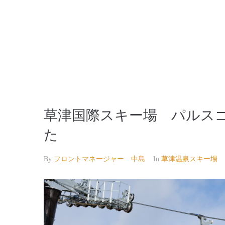
【公式】草津温泉 草津スカイランドホテル 栖風
草津国際スキー場 パルス
た
By
フロントマネージャー 中島
In
草津温泉スキー場