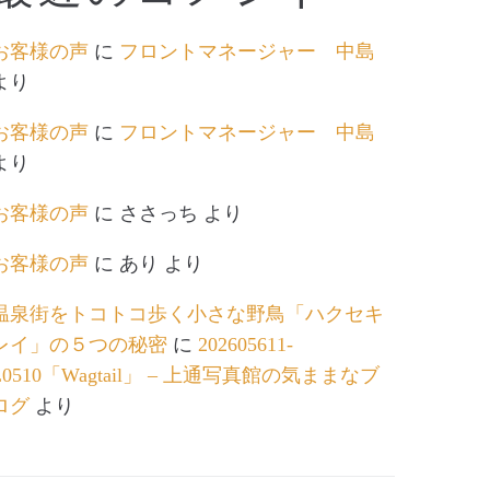
お客様の声
に
フロントマネージャー 中島
より
お客様の声
に
フロントマネージャー 中島
より
お客様の声
に
ささっち
より
お客様の声
に
あり
より
温泉街をトコトコ歩く小さな野鳥「ハクセキ
レイ」の５つの秘密
に
202605611-
L0510「Wagtail」 – 上通写真館の気ままなブ
ログ
より