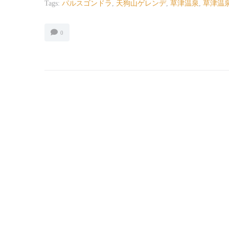
Tags:
パルスゴンドラ
,
天狗山ゲレンデ
,
草津温泉
,
草津温
0