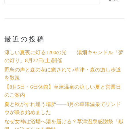
最近の投稿
涼しい夏夜に灯る1200の光――湯畑キャンドル「夢
の灯り」8月22日(土)開催
野鳥の声と森の花に癒されて♪草津・森の癒し歩道
を散策
【8月5日・6日休館】草津温泉の涼しい夏と営業日
のご案内
夏と秋がすれ違う場所――8月の草津温泉でリンド
ウが咲き始めました
なぜ女神は浴場へ湯を届ける？草津温泉感謝祭「献