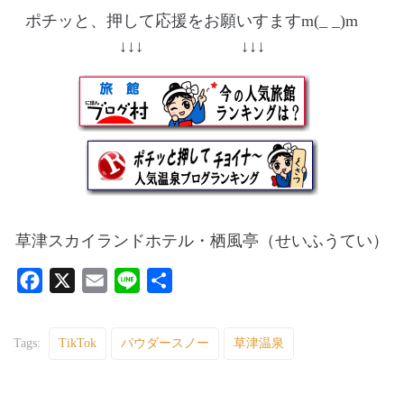
ポチッと、押して応援をお願いすますm(_ _)m
↓↓↓ ↓↓↓
草津スカイランドホテル・栖風亭（せいふうてい）
F
X
E
L
共
a
m
i
有
c
a
n
Tags:
TikTok
パウダースノー
草津温泉
e
i
e
b
l