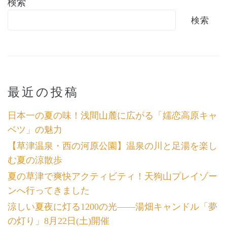
検索
検索
最近の投稿
日本一の夏の味！浅間山麓に広がる「嬬恋高原キャ
ベツ」の魅力
【草津温泉・西の河原公園】温泉の川と足湯を楽し
む夏の涼散歩
夏の草津で爽快アクティビティ！天狗山プレイゾー
ンへ行ってきました
涼しい夏夜に灯る1200の光――湯畑キャンドル「夢
の灯り」8月22日(土)開催