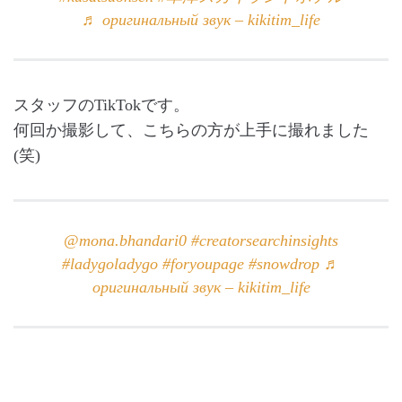
♬ оригинальный звук – kikitim_life
スタッフのTikTokです。
何回か撮影して、こちらの方が上手に撮れました
(笑)
@mona.bhandari0
#creatorsearchinsights
#ladygoladygo
#foryoupage
#snowdrop
♬
оригинальный звук – kikitim_life