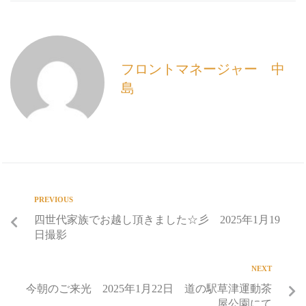
o
o
k
フロントマネージャー 中
島
PREVIOUS
四世代家族でお越し頂きました☆彡 2025年1月19
日撮影
NEXT
今朝のご来光 2025年1月22日 道の駅草津運動茶
屋公園にて