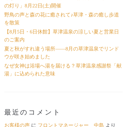
の灯り」8月22日(土)開催
野鳥の声と森の花に癒されて♪草津・森の癒し歩道
を散策
【8月5日・6日休館】草津温泉の涼しい夏と営業日
のご案内
夏と秋がすれ違う場所――8月の草津温泉でリンド
ウが咲き始めました
なぜ女神は浴場へ湯を届ける？草津温泉感謝祭「献
湯」に込められた意味
最近のコメント
お客様の声
に
フロントマネージャー 中島
より