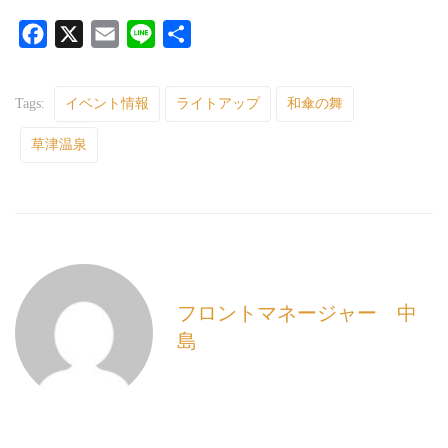
F
X
E
L
共
a
m
i
有
c
a
n
Tags:
イベント情報
ライトアップ
和傘の舞
e
i
e
草津温泉
b
l
o
o
k
フロントマネージャー 中
島