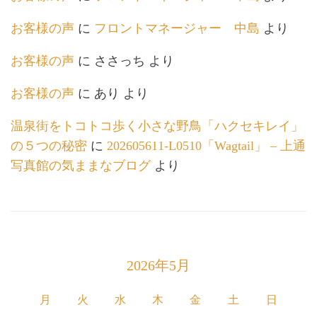
お客様の声
に
フロントマネージャー 中島
より
お客様の声
に
ささっち
より
お客様の声
に
あり
より
温泉街をトコトコ歩く小さな野鳥「ハクセキレイ」
の５つの秘密
に
202605611-L0510「Wagtail」 – 上通
写真館の気ままなブログ
より
2026年5月
月
火
水
木
金
土
日