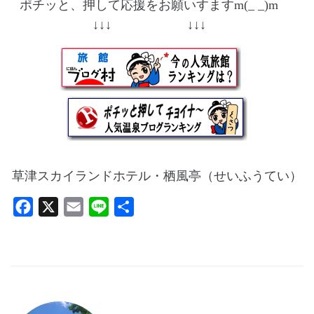
ポチッと、押して応援をお願いすますm(_ _)m
↓↓↓ ↓↓↓
草津スカイランドホテル・栖風亭（せいふうてい）
F
X
E
L
共
a
m
i
有
c
a
n
e
i
e
b
l
o