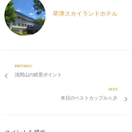
o
k
草津スカイランドホテル
PREVIOUS
浅間山の絶景ポイント
NEXT
本日のベストカップル☆彡