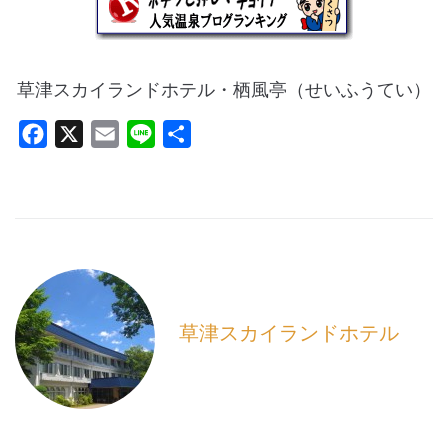
草津スカイランドホテル・栖風亭（せいふうてい）
F
X
E
L
共
a
m
i
有
c
a
n
e
i
e
b
l
o
o
k
草津スカイランドホテル