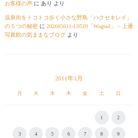
お客様の声
に
あり
より
温泉街をトコトコ歩く小さな野鳥「ハクセキレイ」
の５つの秘密
に
202605611-L0510「Wagtail」 – 上通
写真館の気ままなブログ
より
2011年1月
月
火
水
木
金
土
日
1
2
3
4
5
6
7
8
9