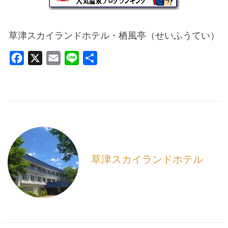
草津スカイランドホテル・栖風亭（せいふうてい）
F
X
E
L
共
a
m
i
有
c
a
n
e
i
e
b
l
o
o
k
草津スカイランドホテル