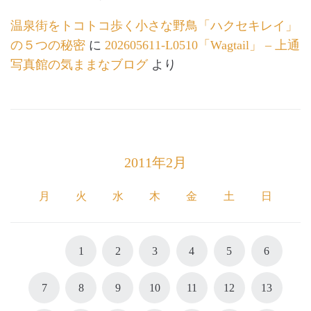
温泉街をトコトコ歩く小さな野鳥「ハクセキレイ」
の５つの秘密
に
202605611-L0510「Wagtail」 – 上通
写真館の気ままなブログ
より
2011年2月
月
火
水
木
金
土
日
1
2
3
4
5
6
7
8
9
10
11
12
13