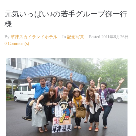
元気いっぱい♪の若手グループ御一行
様
By
草津スカイランドホテル
In
記念写真
Posted
2011年6月26日
0 Comment(s)