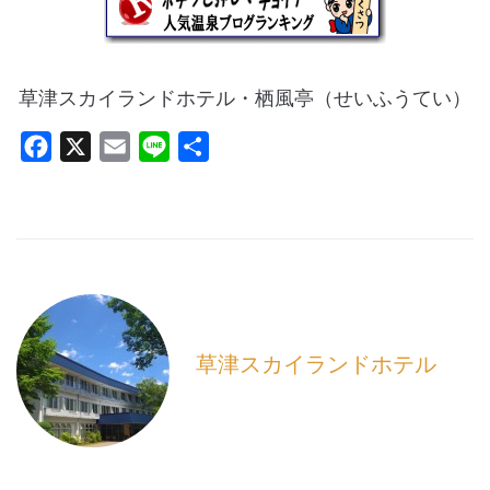
草津スカイランドホテル・栖風亭（せいふうてい）
F
X
E
L
共
a
m
i
有
c
a
n
e
i
e
b
l
o
o
k
草津スカイランドホテル