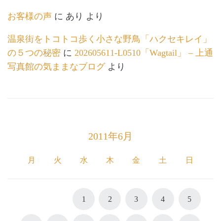
お客様の声
に
あり
より
温泉街をトコトコ歩く小さな野鳥「ハクセキレイ」
の５つの秘密
に
202605611-L0510「Wagtail」 – 上通
写真館の気ままなブログ
より
2011年6月
月
火
水
木
金
土
日
1
2
3
4
5