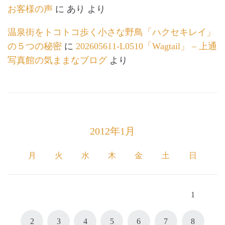
お客様の声
に
あり
より
温泉街をトコトコ歩く小さな野鳥「ハクセキレイ」
の５つの秘密
に
202605611-L0510「Wagtail」 – 上通
写真館の気ままなブログ
より
2012年1月
月
火
水
木
金
土
日
1
2
3
4
5
6
7
8