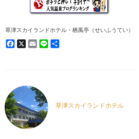
草津スカイランドホテル・栖風亭（せいふうてい）
F
X
E
L
共
a
m
i
有
c
a
n
e
i
e
b
l
o
o
k
草津スカイランドホテル