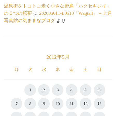
温泉街をトコトコ歩く小さな野鳥「ハクセキレイ」
の５つの秘密
に
202605611-L0510「Wagtail」 – 上通
写真館の気ままなブログ
より
2012年5月
月
火
水
木
金
土
日
1
2
3
4
5
6
7
8
9
10
11
12
13